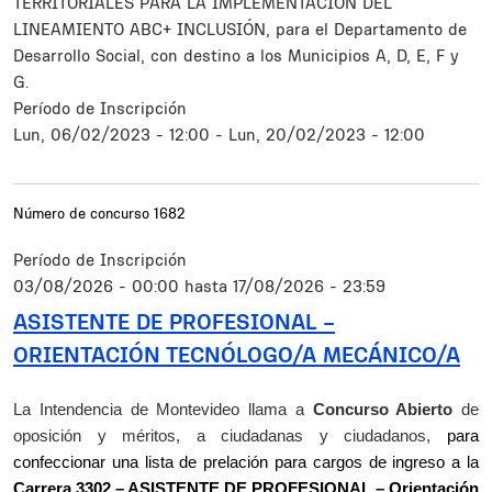
TERRITORIALES PARA LA IMPLEMENTACIÓN DEL
LINEAMIENTO ABC+ INCLUSIÓN, para el Departamento de
Desarrollo Social, con destino a los Municipios A, D, E, F y
G.
Período de Inscripción
Lun, 06/02/2023 - 12:00
-
Lun, 20/02/2023 - 12:00
Número de concurso
1682
Período de Inscripción
03/08/2026 - 00:00
hasta
17/08/2026 - 23:59
ASISTENTE DE PROFESIONAL –
ORIENTACIÓN TECNÓLOGO/A MECÁNICO/A
Resumen
La Intendencia de Montevideo llama a
Concurso Abierto
de
oposición y méritos, a ciudadanas y ciudadanos,
para
confeccionar una lista de prelación para cargos de ingreso a la
Carrera 3302 – ASISTENTE DE PROFESIONAL – Orientación