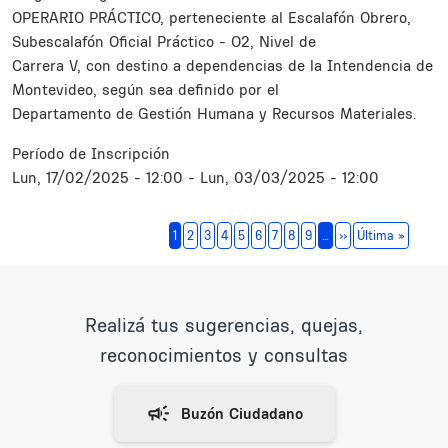
OPERARIO PRÁCTICO, perteneciente al Escalafón Obrero,
Subescalafón Oficial Práctico - O2, Nivel de
Carrera V, con destino a dependencias de la Intendencia de
Montevideo, según sea definido por el
Departamento de Gestión Humana y Recursos Materiales.
Período de Inscripción
Lun, 17/02/2025 - 12:00
-
Lun, 03/03/2025 - 12:00
Paginación
Siguiente página
Última 
1
2
3
4
5
6
7
8
9
…
››
Última »
Realizá tus sugerencias, quejas,
reconocimientos y consultas