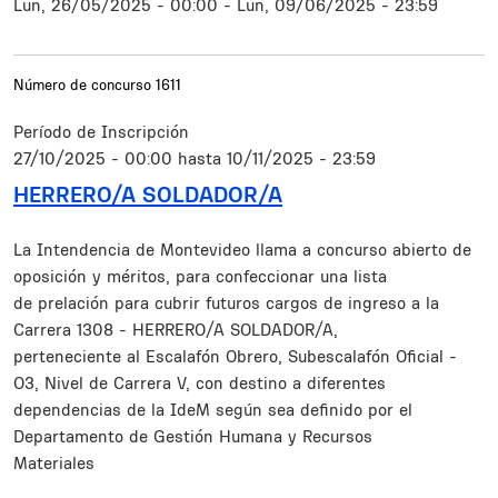
Lun, 26/05/2025 - 00:00
-
Lun, 09/06/2025 - 23:59
Número de concurso
1611
Período de Inscripción
27/10/2025 - 00:00
hasta
10/11/2025 - 23:59
HERRERO/A SOLDADOR/A
Resumen
La Intendencia de Montevideo llama a concurso abierto de
oposición y méritos, para confeccionar una lista
de prelación para cubrir futuros cargos de ingreso a la
Carrera 1308 - HERRERO/A SOLDADOR/A,
perteneciente al Escalafón Obrero, Subescalafón Oficial -
O3, Nivel de Carrera V, con destino a diferentes
dependencias de la IdeM según sea definido por el
Departamento de Gestión Humana y Recursos
Materiales