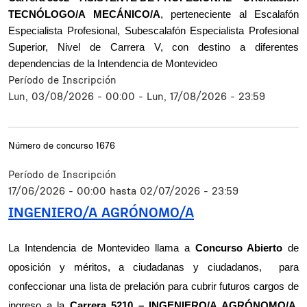
TECNÓLOGO/A MECÁNICO/A
, perteneciente al Escalafón
Especialista Profesional, Subescalafón Especialista Profesional
Superior, Nivel de Carrera V, con destino a diferentes
dependencias de la Intendencia de Montevideo
Período de Inscripción
Lun, 03/08/2026 - 00:00
-
Lun, 17/08/2026 - 23:59
Número de concurso
1676
Período de Inscripción
17/06/2026 - 00:00
hasta
02/07/2026 - 23:59
INGENIERO/A AGRÓNOMO/A
Resumen
La Intendencia de Montevideo llama a 
Concurso Abierto
 de 
oposición y méritos, a ciudadanas y ciudadanos,  para 
confeccionar una lista de prelación para cubrir futuros cargos de 
ingreso
a la 
Carrera 5210 –
INGENIERO/A AGRÓNOMO/A
, 