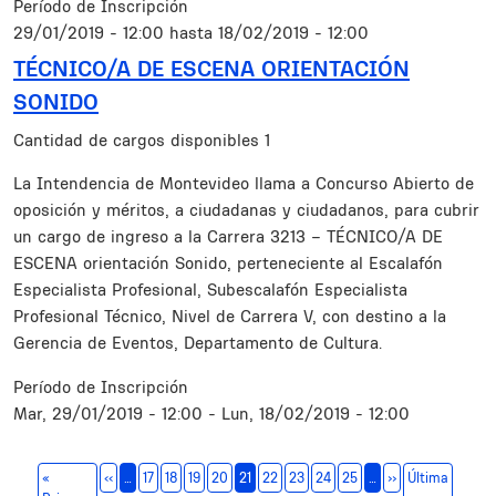
Período de Inscripción
29/01/2019 - 12:00
hasta
18/02/2019 - 12:00
TÉCNICO/A DE ESCENA ORIENTACIÓN
SONIDO
Cantidad de cargos disponibles
1
Resumen
La Intendencia de Montevideo llama a Concurso Abierto de
oposición y méritos, a ciudadanas y ciudadanos, para cubrir
un cargo de ingreso a la Carrera 3213 – TÉCNICO/A DE
ESCENA orientación Sonido, perteneciente al Escalafón
Especialista Profesional, Subescalafón Especialista
Profesional Técnico, Nivel de Carrera V, con destino a la
Gerencia de Eventos, Departamento de Cultura.
Período de Inscripción
Mar, 29/01/2019 - 12:00
-
Lun, 18/02/2019 - 12:00
Paginación
Página anterior
Siguiente págin
«
‹‹
…
17
18
19
20
21
22
23
24
25
…
››
Última