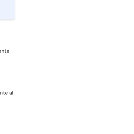
ente
;
nte al
;