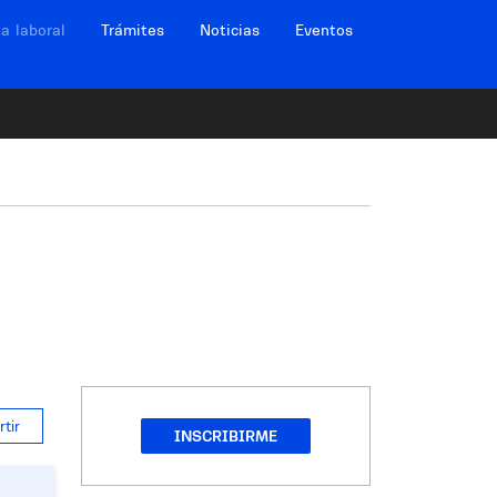
ción sitios
a laboral
Trámites
Noticias
Eventos
tir
INSCRIBIRME