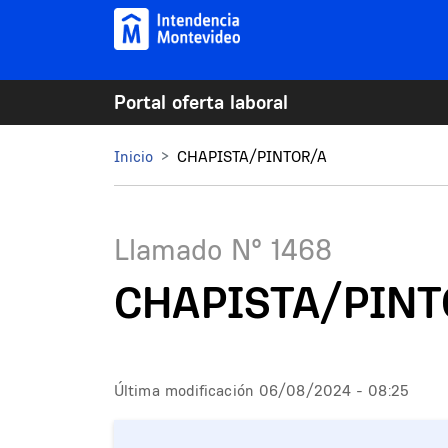
Pasar al contenido principal
Portal oferta laboral
Mi Montevideo
Inicio
CHAPISTA/PINTOR/A
Llamado N°
1468
CHAPISTA/PINT
Última modificación
06/08/2024 - 08:25