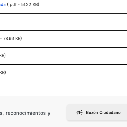
nda
( pdf - 51.22 KB)
 - 78.66 KB)
KB)
 KB)
as, reconocimientos y