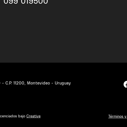
099 019500
0 - C.P. 11200, Montevideo - Uruguay
icenciados bajo
Creative
Términos y 