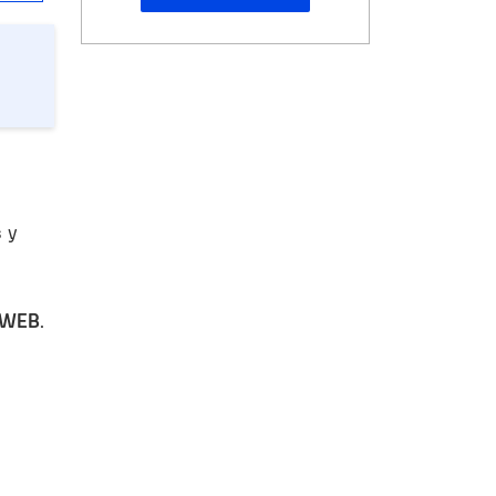
 y
 WEB.