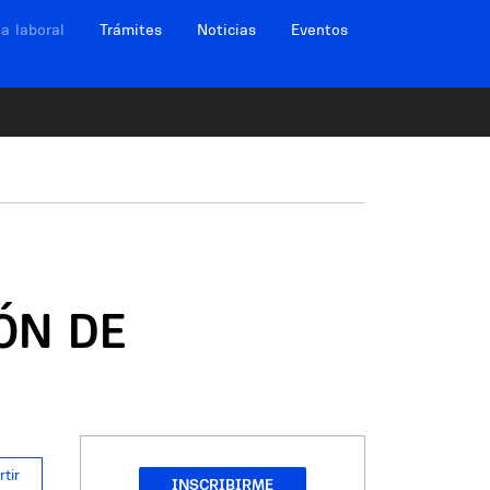
ción sitios
a laboral
Trámites
Noticias
Eventos
ÓN DE
tir
INSCRIBIRME