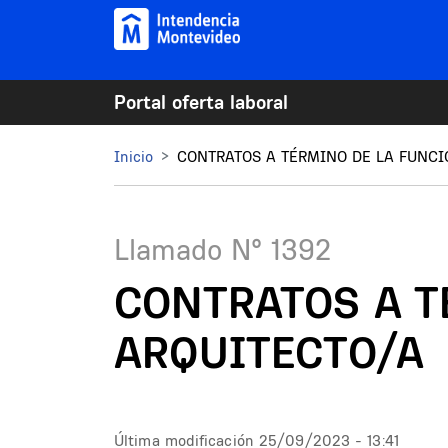
Pasar al contenido principal
Portal oferta laboral
Mi Montevideo
Inicio
CONTRATOS A TÉRMINO DE LA FUNCI
Llamado N°
1392
CONTRATOS A T
ARQUITECTO/A
Última modificación
25/09/2023 - 13:41