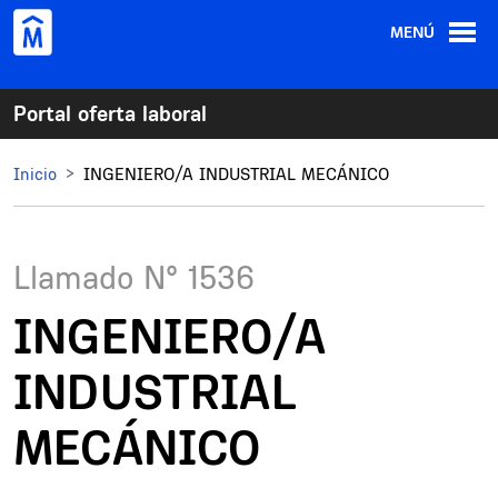
Pasar al contenido principal
MENÚ
Portal oferta laboral
Inicio
INGENIERO/A INDUSTRIAL MECÁNICO
Llamado N°
1536
INGENIERO/A
INDUSTRIAL
MECÁNICO