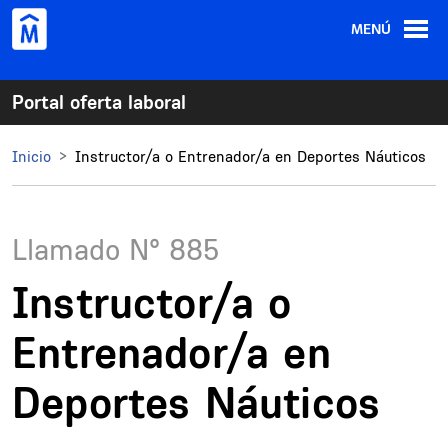
Pasar al contenido principal
MENÚ
Portal oferta laboral
Inicio
Instructor/a o Entrenador/a en Deportes Náuticos
Llamado N°
885
Instructor/a o
Entrenador/a en
Deportes Náuticos