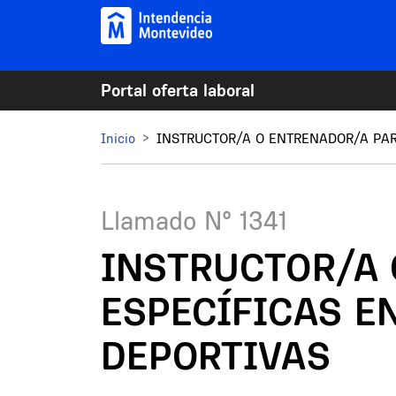
Pasar al contenido principal
Portal oferta laboral
Mi Montevideo
Inicio
INSTRUCTOR/A O ENTRENADOR/A PAR
Llamado N°
1341
INSTRUCTOR/A 
ESPECÍFICAS E
DEPORTIVAS