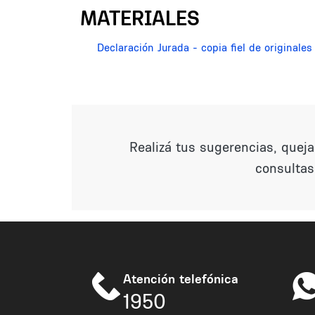
MATERIALES
Declaración Jurada - copia fiel de originales
Realizá tus sugerencias, quej
consultas
Atención telefónica
1950