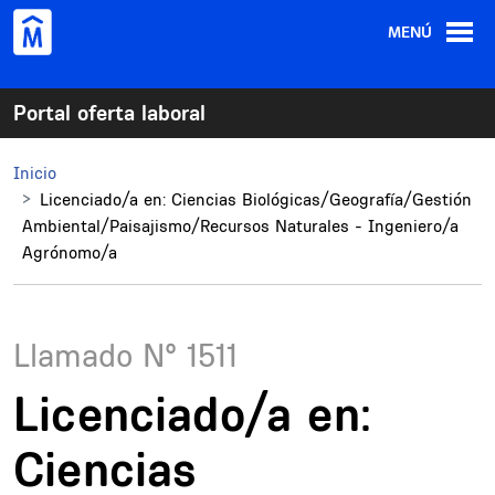
Pasar al contenido principal
MENÚ
Portal oferta laboral
Inicio
Licenciado/a en: Ciencias Biológicas/Geografía/Gestión
Ambiental/Paisajismo/Recursos Naturales - Ingeniero/a
Agrónomo/a
Llamado N°
1511
Licenciado/a en:
Ciencias