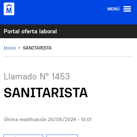
Pasar al contenido principal
MENÚ
Portal oferta laboral
Inicio
SANITARISTA
Llamado N°
1453
SANITARISTA
Última modificación
20/05/2024 - 13:01