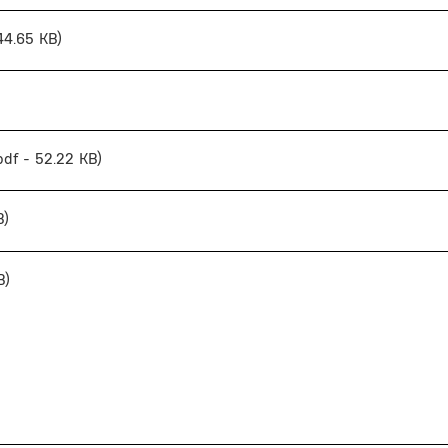
 44.65 KB)
pdf - 52.22 KB)
B)
B)