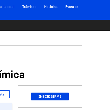
ción sitios
a laboral
Trámites
Noticias
Eventos
uímica
tir
INSCRIBIRME