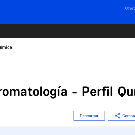
Navega
Ofert
uímica
romatología - Perfil Q
Descargar
Compar