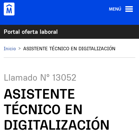
Pasar al contenido principal
MENÚ
Portal oferta laboral
Inicio
ASISTENTE TÉCNICO EN DIGITALIZACIÓN
Llamado N°
13052
ASISTENTE
TÉCNICO EN
DIGITALIZACIÓN