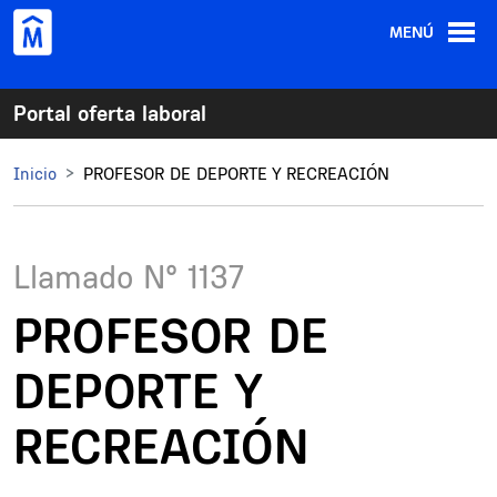
Pasar al contenido principal
MENÚ
Portal oferta laboral
Inicio
PROFESOR DE DEPORTE Y RECREACIÓN
Llamado N°
1137
PROFESOR DE
DEPORTE Y
RECREACIÓN