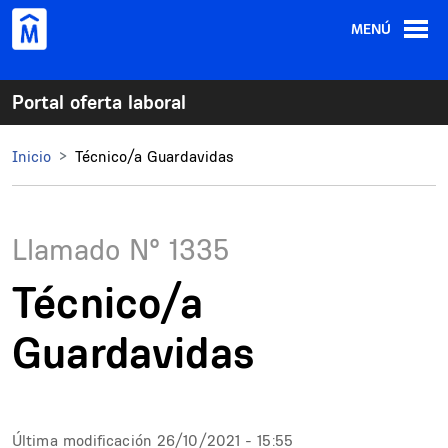
Pasar al contenido principal
MENÚ
Portal oferta laboral
Inicio
Técnico/a Guardavidas
Llamado N°
1335
Técnico/a
Guardavidas
Última modificación
26/10/2021 - 15:55