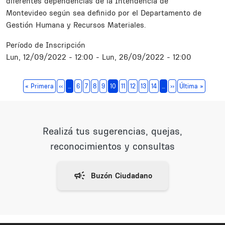
diferentes dependencias de la Intendencia de
Montevideo según sea definido por el Departamento de
Gestión Humana y Recursos Materiales.
Período de Inscripción
Lun, 12/09/2022 - 12:00
-
Lun, 26/09/2022 - 12:00
Paginación
Primera página
Página anterior
Siguiente página
Última 
« Primera
‹‹
…
6
7
8
9
10
11
12
13
14
…
››
Última »
Realizá tus sugerencias, quejas,
reconocimientos y consultas