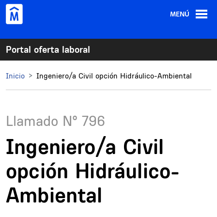
Pasar al contenido principal
MENÚ
Portal oferta laboral
Inicio
Ingeniero/a Civil opción Hidráulico-Ambiental
Llamado N°
796
Ingeniero/a Civil
opción Hidráulico-
Ambiental